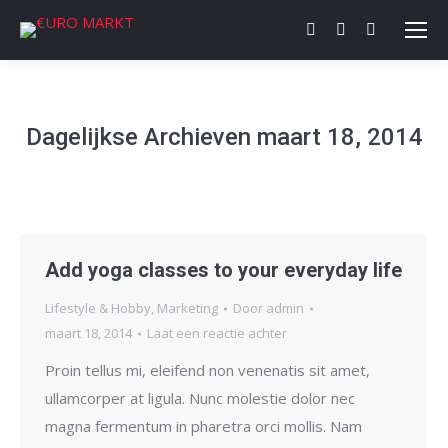
Facebook
X
Dribbble
page
page
page
opens
opens
opens
in
in
in
Dagelijkse Archieven
maart 18, 2014
new
new
new
window
window
window
Add yoga classes to your everyday life
Lifestyle & Hobby
,
Marketing
Door
admin
maart 18, 2014
Laat een reactie achter
Proin tellus mi, eleifend non venenatis sit amet,
ullamcorper at ligula. Nunc molestie dolor nec
magna fermentum in pharetra orci mollis. Nam