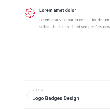
Lorem amet dolor
Lorem erat volutpat. Nunc ut – for dictum
sollicitudin dictum id sed semper felis quis
Project
VORIGE
navigation
Previous
Logo Badges Design
project: