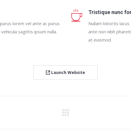
Tristique nunc fo
 purus lorem vel ante ac purus
Nullam lobortis lacus
 vehicula sagittis ipsum nulla.
ante non nibh pharetr
at euismod.
Launch Website
Next
project: