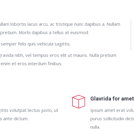
lam lobortis lacus arcu, ac tristique nunc dapibus a. Nullam
 pretium. Morbi dapibus a tellus at euismod.
 semper felis quis vehicula sagittis.
gravida nibh, vel tempus eros elit ut mauris. Nulla pretium
 enim et eros interdum finibus.
Glavrida for ame
ttis volutpat lectus justo, ut
Ipsum amet erat volu
es ante dictum.
purus sollicitudin dic
nulla.