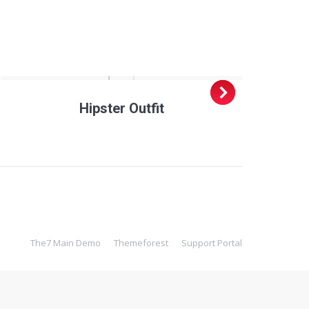
Hipster Outfit
The7 Main Demo
Themeforest
Support Portal